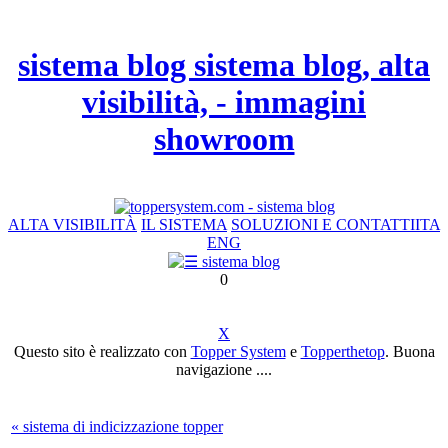
sistema blog sistema blog, alta
visibilità, - immagini
showroom
ALTA VISIBILITÀ
IL SISTEMA
SOLUZIONI E CONTATTI
ITA
ENG
0
X
Questo sito è realizzato con
Topper System
e
Topperthetop
. Buona
navigazione ....
« sistema di indicizzazione topper