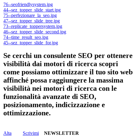
76--seofriendlysystem.jpg
44--sez_topper_slide_start.jpg
75--perfezionare_la_seo.jpg
47--sez_topper_slide_tree.jpg
73--replicate_toppersystem.jpg
46--sez_topper_slide_second.jpg
74--time_result_seo.jpg
45--sez_topper_slide_for.jpg
Se cerchi un consulente SEO per ottenere
visibilità dai motori di ricerca scopri
come possiamo ottimizzare il tuo sito web
affinché possa raggiungere la massima
visibilità nei motori di ricerca con le
funzionalità avanzate di SEO,
posizionamento, indicizzazione e
ottimizzazione.
Alta
Scrivimi
NEWSLETTER