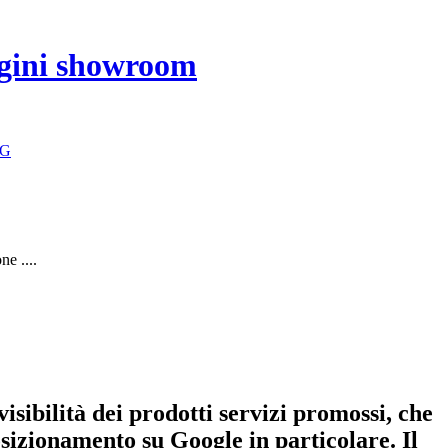
magini showroom
G
e ....
isibilità dei prodotti servizi promossi, che
osizionamento su Google in particolare. Il