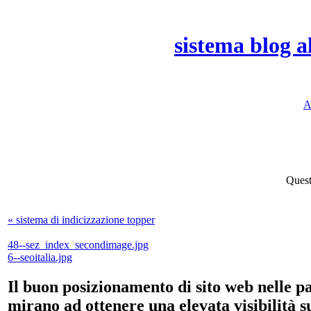
sistema blog a
A
Quest
« sistema di indicizzazione topper
48--sez_index_secondimage.jpg
6--seoitalia.jpg
Il buon posizionamento di sito web nelle pag
mirano ad ottenere una elevata visibilità s