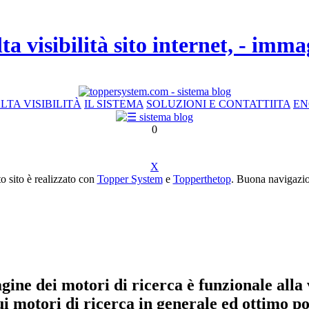
lta visibilità sito internet, - im
LTA VISIBILITÀ
IL SISTEMA
SOLUZIONI E CONTATTI
ITA
EN
0
X
o sito è realizzato con
Topper System
e
Topperthetop
. Buona navigazion
ine dei motori di ricerca è funzionale alla v
ui motori di ricerca in generale ed ottimo p