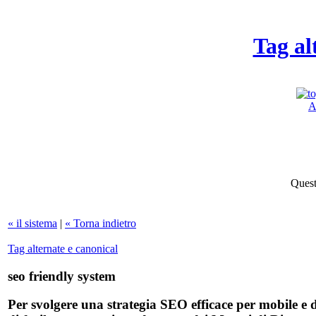
Tag al
A
Quest
« il sistema
|
« Torna indietro
Tag alternate e canonical
seo friendly system
Per svolgere una strategia SEO efficace per mobile e d