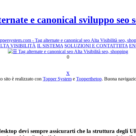
ternate e canonical sviluppo seo 
LTA VISIBILITÀ
IL SISTEMA
SOLUZIONI E CONTATTI
ITA
EN
0
X
o sito è realizzato con
Topper System
e
Topperthetop
. Buona navigazion
esktop devi sempre assicurarti che la struttura degli UR