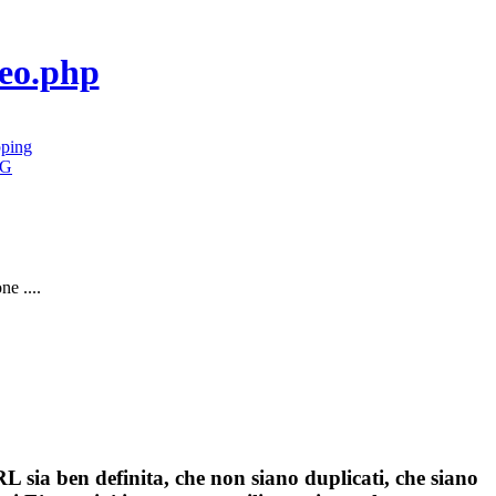
seo.php
G
e ....
L sia ben definita, che non siano duplicati, che siano