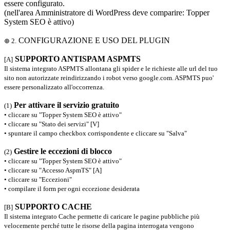
essere configurato.
(nell'area Amministratore di WordPress deve comparire: Topper
System SEO è attivo)
CONFIGURAZIONE E USO DEL PLUGIN
⊕
2.
SUPPORTO ANTISPAM ASPMTS
[A]
Il sistema integrato ASPMTS allontana gli spider e le richieste alle url del tuo
sito non autorizzate reindirizzando i robot verso google.com. ASPMTS puo'
essere personalizzato all'occorrenza.
Per attivare il servizio gratuito
(1)
• cliccare su "Topper System SEO è attivo"
• cliccare su "Stato dei servizi" [V]
• spuntare il campo checkbox corrispondente e cliccare su "Salva"
Gestire le eccezioni di blocco
(2)
• cliccare su "Topper System SEO è attivo"
• cliccare su "Accesso AspmTS" [A]
• cliccare su "Eccezioni"
• compilare il form per ogni eccezione desiderata
SUPPORTO CACHE
[B]
Il sistema integrato Cache permette di caricare le pagine pubbliche più
velocemente perché tutte le risorse della pagina interrogata vengono